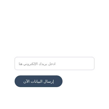
نجاح
altalebalmomayaz@gmail.com
966556634080
مرونة
البريد الإلكتروني للتواصل
إرسال البيانات الآن
© 2019. All rights reserved.